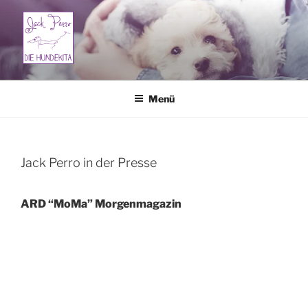
Zum
Inhalt
springen
JACK PERRO – HUNDEKITA
Ihre Hundebetreuung in Berlin und Umland
Menü
Jack Perro in der Presse
ARD “MoMa” Morgenmagazin